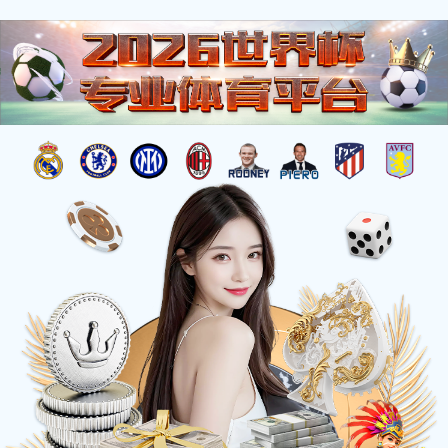
注册入口
全天更新 ·
乐鱼网页版
赛
事实时同步
无论您身在何处，
乐鱼网页版APP
为您带来高速、
高清、稳定的观赛体验。
下载客户端
网页端访问